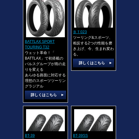
ＢＴ023
ツーリング&スポーツ、
BATTLAX SPORT
相反する2つの性能を磨
TOURING T32
き上げ、今、生まれ変わ
ウェット革命！「
る。
BATTLAX」で初搭載の
詳しくはこちら
パルスグルーブが雨の走
りを変える
あらゆる路面に対応する
理想のスポーツツーリン
グラジアル
詳しくはこちら
BT-39
BT-39SS