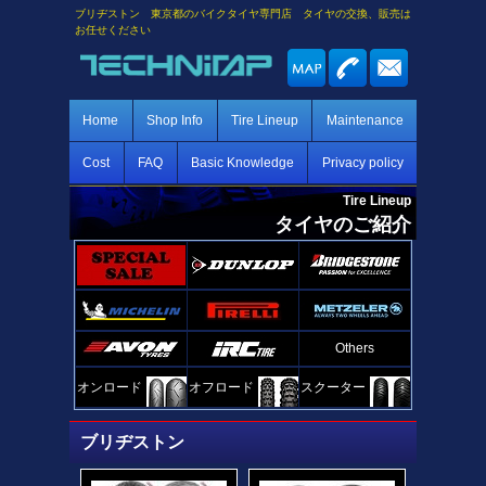
ブリヂストン 東京都のバイクタイヤ専門店 タイヤの交換、販売は
お任せください
Home
Shop Info
Tire Lineup
Maintenance
Cost
FAQ
Basic Knowledge
Privacy policy
Tire Lineup
タイヤのご紹介
Others
オンロード
オフロード
スクーター
ブリヂストン