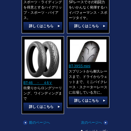
スポーツ・ライディング
SPレースでその戦闘力
を得意とするハイグリッ
をいかんなく発揮するハ
プ・スポーツ・バイア
イパフォーマンス・スポ
ス。
ーツタイヤ。
詳しくはこちら
詳しくはこちら
BT-39SS mini
スプリントから耐久レー
スまで、ドライからウェ
ットまで、ミニバイクレ
BT-46 ・ ４6Ｖ
ース・スクーターレース
街乗りからロングツーリ
に出場している方に。
ング、ワインディングま
で
詳しくはこちら
詳しくはこちら
前のページへ
次のページへ
▲
▲