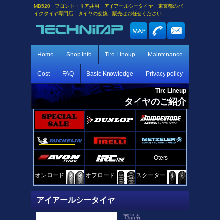
MB520 フロント・リア共用 アイアールシータイヤ 東京都のバ
イクタイヤ専門店 タイヤの交換、販売はお任せください
Home
Shop Info
Tire Lineup
Maintenance
Cost
FAQ
Basic Knowledge
Privacy policy
Tire Lineup
タイヤのご紹介
Oters
オンロード
オフロード
スクーター
アイアールシータイヤ
商品名