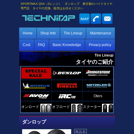
SPORTMAX Q5A（Zレンジ） ダンロップ 東京都のバイクタイヤ
専門店 タイヤの交換、販売はお任せください
Home
Shop Info
Tire Lineup
Maintenance
Cost
FAQ
Basic Knowledge
Privacy policy
Tire Lineup
タイヤのご紹介
Oters
オンロード
オフロード
スクーター
ダンロップ
商品名