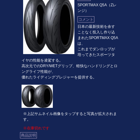
SPORTMAX Q5A（Zレ
ンジ）
コメント
日本の最新技術を余す
ことなく投入し作り込
まれたSPORTMAX Q5A
は、
これまでダンロップが
培ってきたスポーツタ
イヤの性能を凌駕する。
高次元でのDRY/WETグリップ、軽快なハンドリングとロ
ングライフ性能が、
優れたライディングプレジャーを提供する。
※上記サムネイル画像をタップすると写真が拡大されま
す。
※在庫切れです
商品説明