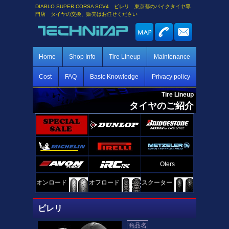
DIABLO SUPER CORSA SCV4 ピレリ 東京都のバイクタイヤ専
門店 タイヤの交換、販売はお任せください
Home
Shop Info
Tire Lineup
Maintenance
Cost
FAQ
Basic Knowledge
Privacy policy
Tire Lineup
タイヤのご紹介
Oters
オンロード
オフロード
スクーター
ピレリ
商品名