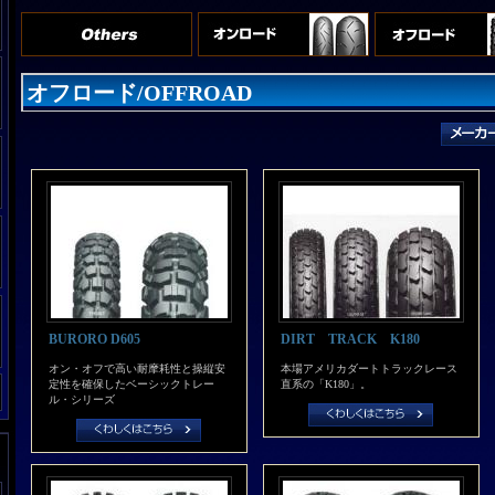
オフロード/OFFROAD
BURORO D605
DIRT TRACK K180
オン・オフで高い耐摩耗性と操縦安
本場アメリカダートトラックレース
定性を確保したベーシックトレー
直系の「K180」。
ル・シリーズ