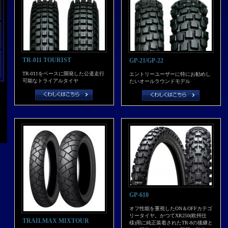
TR-011 TOURIST
GP-21/GP-22
TR-011をベースに開発した公道走行
エントリーユーザーに特にお勧めし
可能なトライアルタイヤ
たいオールラウンドモデル
GP-610
オフ性能を重視したON＆OFFカテゴ
リータイヤ。かつてXR250(欧州仕
TRAILMAX MIXTOUR
様)用に純正装着されたTR-8の後継と