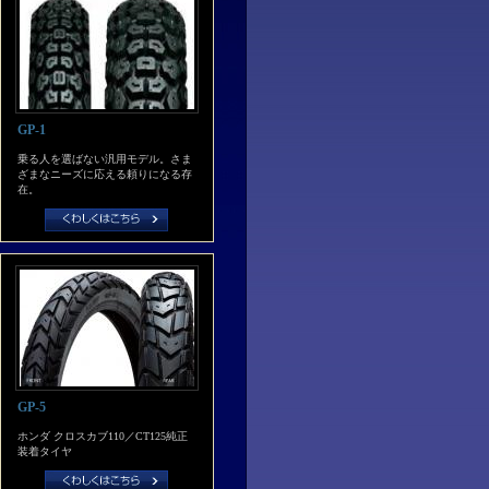
GP-1
乗る人を選ばない汎用モデル。さま
ざまなニーズに応える頼りになる存
在。
GP-5
ホンダ クロスカブ110／CT125純正
装着タイヤ